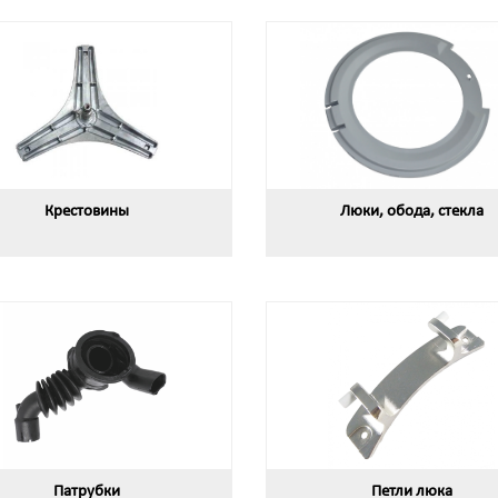
Крестовины
Люки, обода, стекла
Патрубки
Петли люка