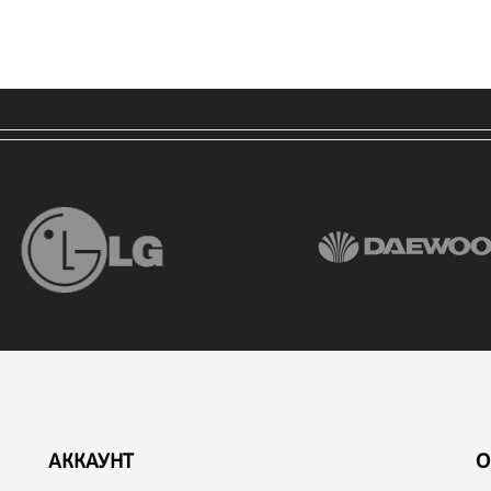
АККАУНТ
О