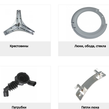
Крестовины
Люки, обода, стекла
Патрубки
Петли люка