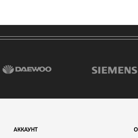
АККАУНТ
О