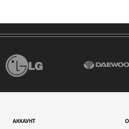
АККАУНТ
О