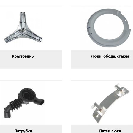
Крестовины
Люки, обода, стекла
Патрубки
Петли люка