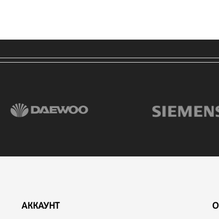
АККАУНТ
О