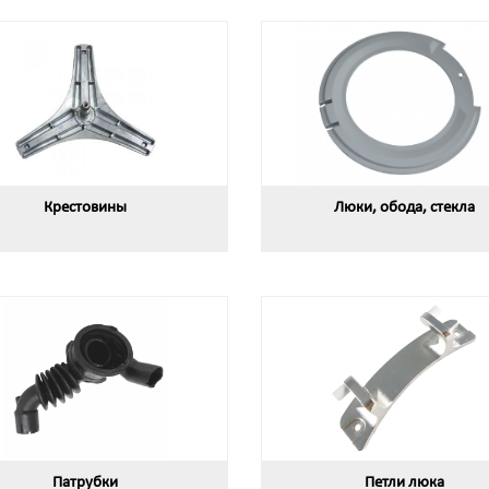
Крестовины
Люки, обода, стекла
Патрубки
Петли люка