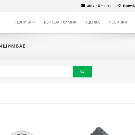
abt-zip@mail.ru
Ишимб
ТЕХНИКА
БЫТОВАЯ ХИМИЯ
УЦЕНКА
НОВИНКИ
 ИШИМБАЕ