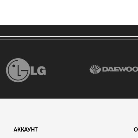
АККАУНТ
О