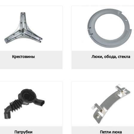
Крестовины
Люки, обода, стекла
Патрубки
Петли люка