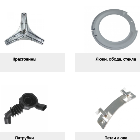
Крестовины
Люки, обода, стекла
Патрубки
Петли люка