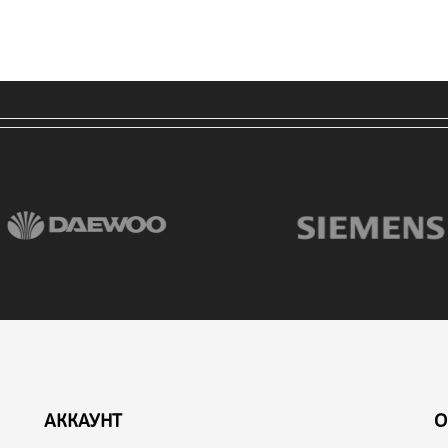
АККАУНТ
О