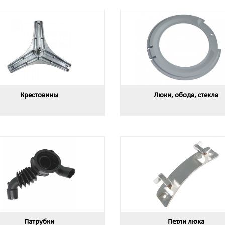
Крестовины
Люки, обода, стекла
Патрубки
Петли люка