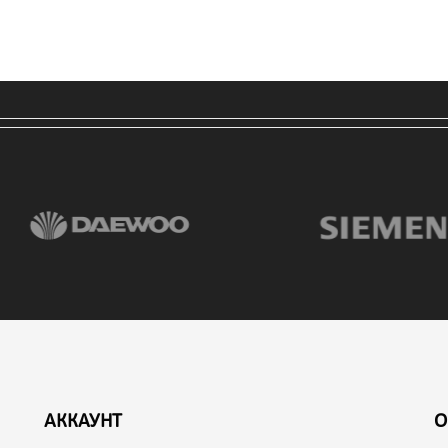
АККАУНТ
О