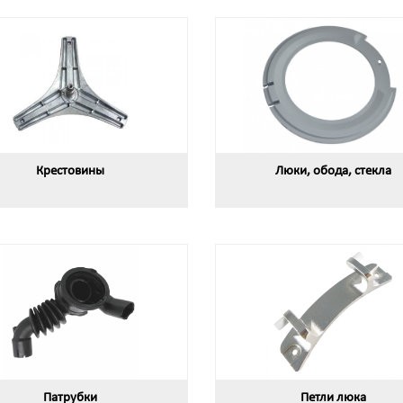
Крестовины
Люки, обода, стекла
Патрубки
Петли люка