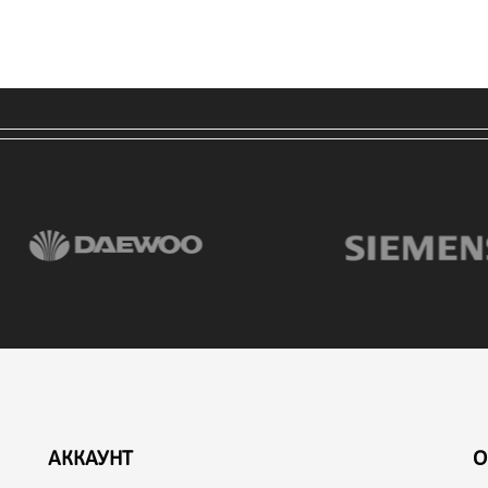
АККАУНТ
О