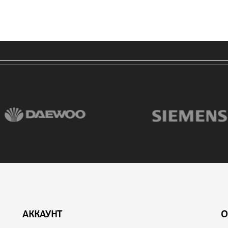
АККАУНТ
О