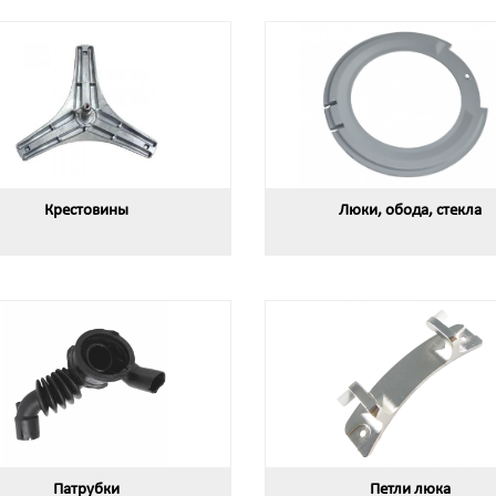
Крестовины
Люки, обода, стекла
Патрубки
Петли люка