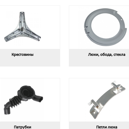
Крестовины
Люки, обода, стекла
Патрубки
Петли люка