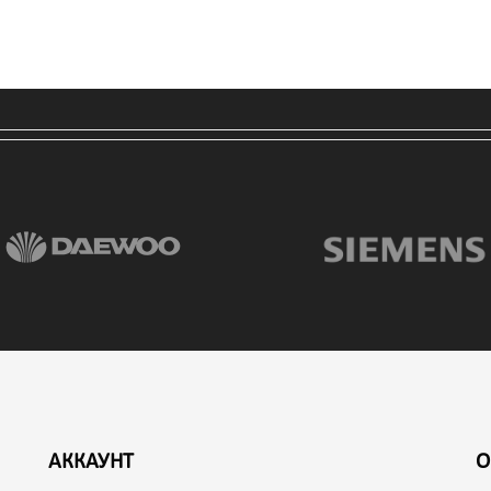
АККАУНТ
О