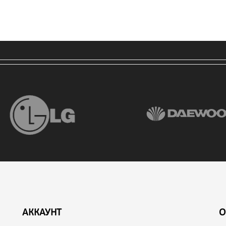
АККАУНТ
О