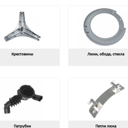
Крестовины
Люки, обода, стекла
Патрубки
Петли люка