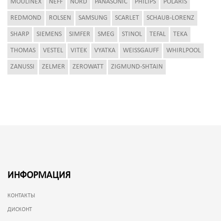
MOULINEX
NEFF
NORD
PANASONIC
PHILIPS
POLARIS
REDMOND
ROLSEN
SAMSUNG
SCARLET
SCHAUB-LORENZ
SHARP
SIEMENS
SIMFER
SMEG
STINOL
TEFAL
TEKA
THOMAS
VESTEL
VITEK
VYATKA
WEISSGAUFF
WHIRLPOOL
ZANUSSI
ZELMER
ZEROWATT
ZIGMUND-SHTAIN
ИНФОРМАЦИЯ
КОНТАКТЫ
ДИСКОНТ