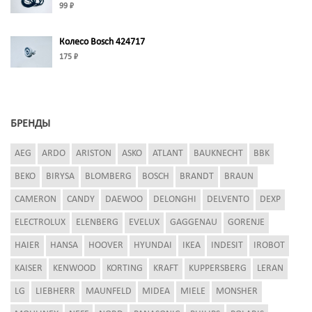
99 ₽
Колесо Bosch 424717
175 ₽
БРЕНДЫ
AEG
ARDO
ARISTON
ASKO
ATLANT
BAUKNECHT
BBK
BEKO
BIRYSA
BLOMBERG
BOSCH
BRANDT
BRAUN
CAMERON
CANDY
DAEWOO
DELONGHI
DELVENTO
DEXP
ELECTROLUX
ELENBERG
EVELUX
GAGGENAU
GORENJE
HAIER
HANSA
HOOVER
HYUNDAI
IKEA
INDESIT
IROBOT
KAISER
KENWOOD
KORTING
KRAFT
KUPPERSBERG
LERAN
LG
LIEBHERR
MAUNFELD
MIDEA
MIELE
MONSHER