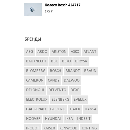
Колесо Bosch 424717
175 ₽
БРЕНДЫ
AEG
ARDO
ARISTON
ASKO
ATLANT
BAUKNECHT
BBK
BEKO
BIRYSA
BLOMBERG
BOSCH
BRANDT
BRAUN
CAMERON
CANDY
DAEWOO
DELONGHI
DELVENTO
DEXP
ELECTROLUX
ELENBERG
EVELUX
GAGGENAU
GORENJE
HAIER
HANSA
HOOVER
HYUNDAI
IKEA
INDESIT
IROBOT
KAISER
KENWOOD
KORTING