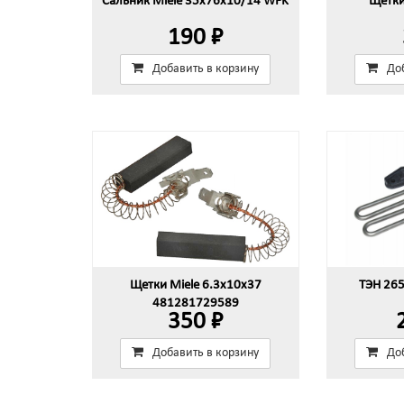
Сальник Miele 35x76x10/14 WFK
Щетки
190 ₽
Добавить в корзину
До
Щетки Miele 6.3x10x37
ТЭН 26
481281729589
350 ₽
Добавить в корзину
До