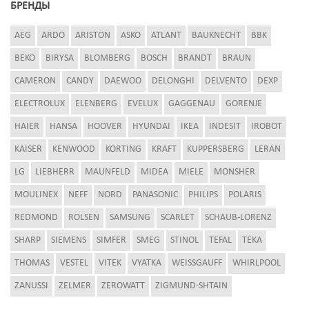
БРЕНДЫ
AEG
ARDO
ARISTON
ASKO
ATLANT
BAUKNECHT
BBK
BEKO
BIRYSA
BLOMBERG
BOSCH
BRANDT
BRAUN
CAMERON
CANDY
DAEWOO
DELONGHI
DELVENTO
DEXP
ELECTROLUX
ELENBERG
EVELUX
GAGGENAU
GORENJE
HAIER
HANSA
HOOVER
HYUNDAI
IKEA
INDESIT
IROBOT
KAISER
KENWOOD
KORTING
KRAFT
KUPPERSBERG
LERAN
LG
LIEBHERR
MAUNFELD
MIDEA
MIELE
MONSHER
MOULINEX
NEFF
NORD
PANASONIC
PHILIPS
POLARIS
REDMOND
ROLSEN
SAMSUNG
SCARLET
SCHAUB-LORENZ
SHARP
SIEMENS
SIMFER
SMEG
STINOL
TEFAL
TEKA
THOMAS
VESTEL
VITEK
VYATKA
WEISSGAUFF
WHIRLPOOL
ZANUSSI
ZELMER
ZEROWATT
ZIGMUND-SHTAIN