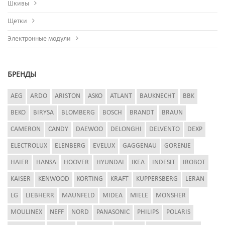
Шкивы
Щетки
Электронные модули
БРЕНДЫ
AEG
ARDO
ARISTON
ASKO
ATLANT
BAUKNECHT
BBK
BEKO
BIRYSA
BLOMBERG
BOSCH
BRANDT
BRAUN
CAMERON
CANDY
DAEWOO
DELONGHI
DELVENTO
DEXP
ELECTROLUX
ELENBERG
EVELUX
GAGGENAU
GORENJE
HAIER
HANSA
HOOVER
HYUNDAI
IKEA
INDESIT
IROBOT
KAISER
KENWOOD
KORTING
KRAFT
KUPPERSBERG
LERAN
LG
LIEBHERR
MAUNFELD
MIDEA
MIELE
MONSHER
MOULINEX
NEFF
NORD
PANASONIC
PHILIPS
POLARIS