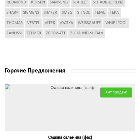
REDMOND
ROLSEN
SAMSUNG
SCARLET
SCHAUB-LORENZ
SHARP
SIEMENS
SIMFER
SMEG
STINOL
TEFAL
TEKA
THOMAS
VESTEL
VITEK
VYATKA
WEISSGAUFF
WHIRLPOOL
ZANUSSI
ZELMER
ZEROWATT
ZIGMUND-SHTAIN
Горячие Предложения
Хит продаж
Смазка сальника (фас)